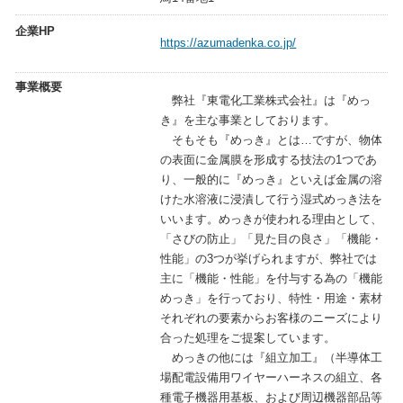
企業HP
https://azumadenka.co.jp/
事業概要
弊社『東電化工業株式会社』は『めっ
き』を主な事業としております。
そもそも『めっき』とは…ですが、物体
の表面に金属膜を形成する技法の1つであ
り、一般的に『めっき』といえば金属の溶
けた水溶液に浸漬して行う湿式めっき法を
いいます。めっきが使われる理由として、
「さびの防止」「見た目の良さ」「機能・
性能」の3つが挙げられますが、弊社では
主に「機能・性能」を付与する為の「機能
めっき」を行っており、特性・用途・素材
それぞれの要素からお客様のニーズにより
合った処理をご提案しています。
めっきの他には『組立加工』（半導体工
場配電設備用ワイヤーハーネスの組立、各
種電子機器用基板、および周辺機器部品等